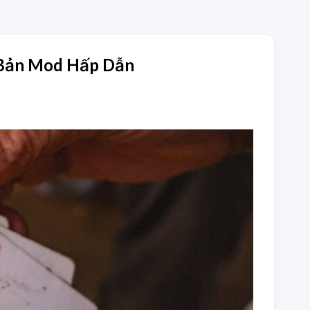
 Bản Mod Hấp Dẫn