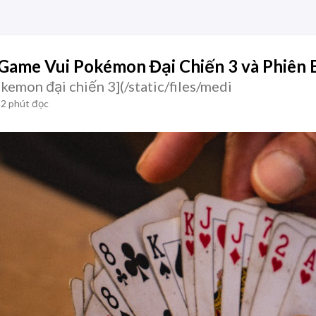
Game Vui Pokémon Đại Chiến 3 và Phiên
kemon đại chiến 3](/static/files/medi
2 phút đọc